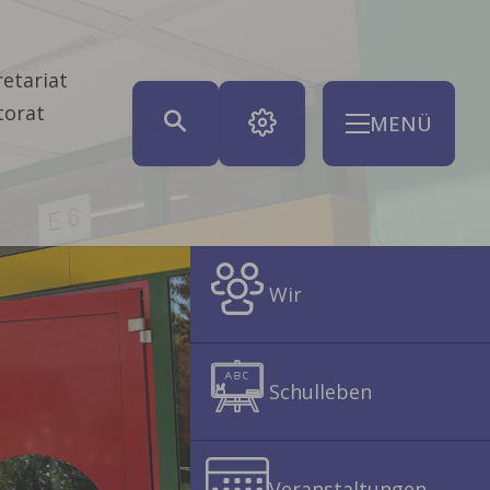
etariat
torat
MENÜ
Wir
Schulleben
Veranstaltungen