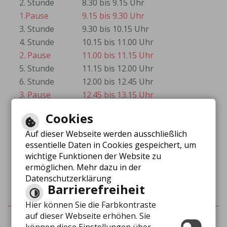
2. Stunde
8.30 bis 9.15 Uhr
1.Pause
9.15 bis 9.30 Uhr
3. Stunde
9.30 bis 10.15 Uhr
4. Stunde
10.15 bis 11.00 Uhr
2. Pause
11.00 bis 11.15 Uhr
5. Stunde
11.15 bis 12.00 Uhr
6. Stunde
12.00 bis 12.45 Uhr
3. Pause
12.45 bis 13.15 Uhr
7. Stunde
13.15 bis 14.00 Uhr
Cookies
Auf dieser Webseite werden ausschließlich
essentielle Daten in Cookies gespeichert, um
wichtige Funktionen der Website zu
Schulferien 2025/2026
ermöglichen. Mehr dazu in der
Datenschutzerklärung
Barrierefreiheit
Hier können Sie die Farbkontraste
auf dieser Webseite erhöhen. Sie
Inhalt