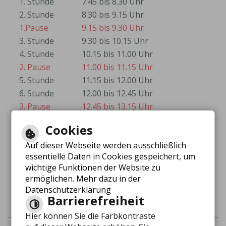
1. Stunde
7.45 bis 8.30 Uhr
2. Stunde
8.30 bis 9.15 Uhr
1.Pause
9.15 bis 9.30 Uhr
3. Stunde
9.30 bis 10.15 Uhr
4. Stunde
10.15 bis 11.00 Uhr
2. Pause
11.00 bis 11.15 Uhr
5. Stunde
11.15 bis 12.00 Uhr
6. Stunde
12.00 bis 12.45 Uhr
3. Pause
12.45 bis 13.15 Uhr
7. Stunde
13.15 bis 14.00 Uhr
Cookies
Auf dieser Webseite werden ausschließlich
essentielle Daten in Cookies gespeichert, um
wichtige Funktionen der Website zu
Schulferien 2025/2026
ermöglichen. Mehr dazu in der
Datenschutzerklärung
Barrierefreiheit
Hier können Sie die Farbkontraste