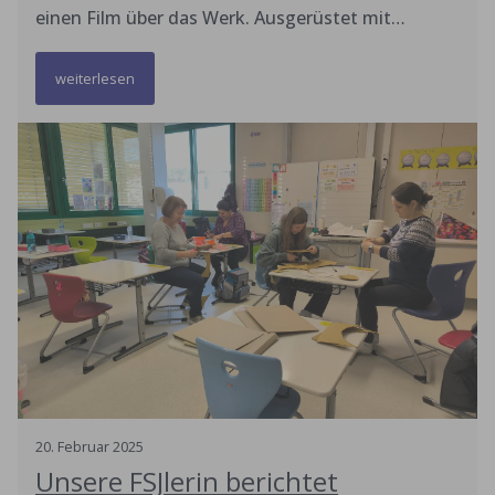
einen Film über das Werk. Ausgerüstet mit
Schutzbrille, Warnweste und Audiofon durften wir
weiterlesen
alle Abteilungen kennenlernen. Zum Mittagessen
in der Kantine gab es Curywurst mit Pommes und
Afri-Cola - sehr lecker. Am Nachmittag schauten
wir uns die riesigen Kräne an. Es war sehr
beeindruckend. (Simon Braig)
20
.
Februar
2025
Unsere FSJlerin berichtet