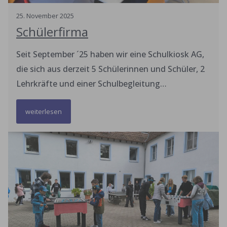
25
.
November
2025
Schülerfirma
Seit September ´25 haben wir eine Schulkiosk AG,
die sich aus derzeit 5 Schülerinnen und Schüler, 2
Lehrkräfte und einer Schulbegleitung
zusammensetzt. Das Team kümmert sich
weiterlesen
wöchentlich für 25-35 Schüler/innen eine leckere
und gesunde Mahlzeit anzubieten. Wir kaufen die
Zutaten frisch und regional ein. Ein Essen
verkaufen wir für ca. 2-3€. Manchmal bekommen
wir auch Spenden, welche wir sehr gerne jederzeit
annehmen. Jede Woche entscheidet die AG
gemeinsam was für die nächste Woche gekocht
werden soll. Es ist sehr schön, wenn die Kinder