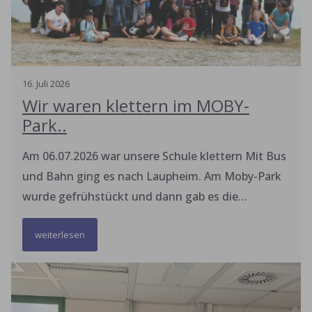
16
.
Juli
2026
Wir waren klettern im MOBY-
Park..
Am 06.07.2026 war unsere Schule klettern Mit Bus
und Bahn ging es nach Laupheim. Am Moby-Park
wurde gefrühstückt und dann gab es die
Einweisung. Bis 12 Uhr durften alle selber klettern.
weiterlesen
Es gab 8 Bahnen. Das hat viel Spaß gemacht. Das
Wetter war toll. Die Aktion wurde unterstützt von
"Mitmachen Ehrensache" und Obelein, Frau
newman. Vielen Dank.