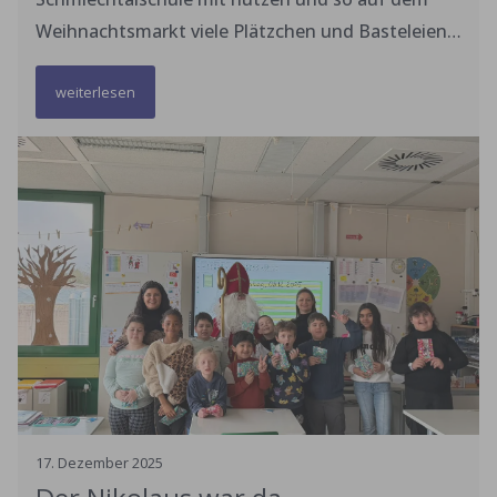
Weihnachtsmarkt viele Plätzchen und Basteleien
rund um Weihnachten zum Verkauf anbieten.
weiterlesen
Hergestellt wurde alles in eigener Arbeit während
der Weihnachtsprojekttage. Alle Klassen waren
nacheinander zum Verkauf mit einigen
SchülerInnen vertreten. Es hat sich gelohnt. Vor
allem die Plätzchen verkauften sich sehr gut. Von
dem Erlös kann die Schule einen schönen Ausflug
machen.
17
.
Dezember
2025