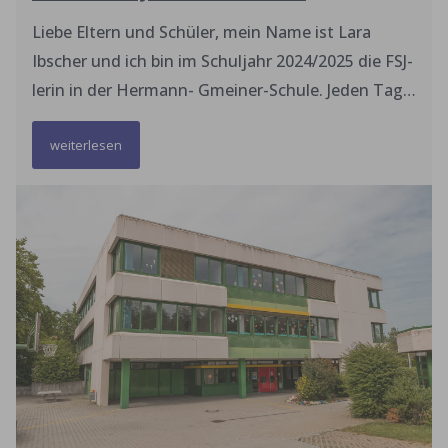
Liebe Eltern und Schüler, mein Name ist Lara
Ibscher und ich bin im Schuljahr 2024/2025 die FSJ-
lerin in der Hermann- Gmeiner-Schule. Jeden Tag
darf ich Ihre Kinder in den unterschiedlichsten
weiterlesen
Fächern, wie beispielsweise in Deutsch, Mathe
oder auch Kunst begleiten. Zusammen lernen wir
das Lesen, üben das Schreiben und natürlich das
Rechnen. Auf spielerische und schöne Art und
Weise vertiefen wir gemeinsam das Gelernte. Auf
jeden Fall haben wir zusammen großen Spaß in
der Schule und gestalten als tolle Gemeinschaft
unseren Schulalltag. Wir schaffen einen
abwechslungsreichen Alltag und erschaffen uns
ein tolles Miteinander in der Schule. Mir macht es
auf jeden Fall sehr viel Spaß in der Schule