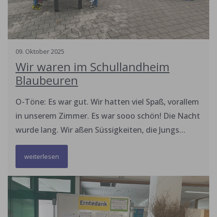
zusammen essen. Es stärkt unser WIR-Gefühl!
09
.
Oktober
2025
Wir waren im Schullandheim
Blaubeuren
O-Töne: Es war gut. Wir hatten viel Spaß, vorallem
in unserem Zimmer. Es war sooo schön! Die Nacht
wurde lang. Wir aßen Süssigkeiten, die Jungs
wurden von den Mädchen geschminkt und wer
weiterlesen
Lust hatte, nahm an der Nachtwanderung teil.
Nach Mitternacht schliefen dann alle ein.