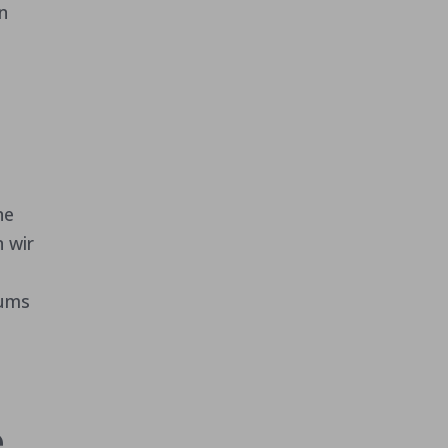
n
ne
 wir
aums
e