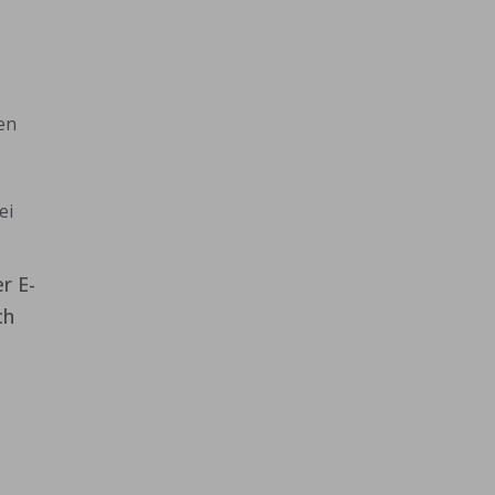
en
ei
r E-
ch