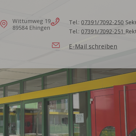
Wittumweg 19
Tel.:
07391/7092-250
Sekr
89584 Ehingen
Tel.:
07391/7092-251
Rek
E-Mail schreiben