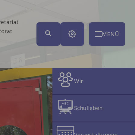
etariat
torat
MENÜ
Wir
Schulleben
Veranstaltungen