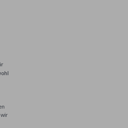
ir
wohl
en
 wir